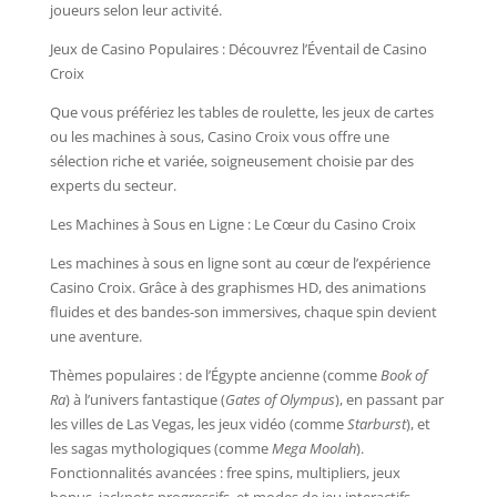
joueurs selon leur activité.
Jeux de Casino Populaires : Découvrez l’Éventail de Casino
Croix
Que vous préfériez les tables de roulette, les jeux de cartes
ou les machines à sous, Casino Croix vous offre une
sélection riche et variée, soigneusement choisie par des
experts du secteur.
Les Machines à Sous en Ligne : Le Cœur du Casino Croix
Les machines à sous en ligne sont au cœur de l’expérience
Casino Croix. Grâce à des graphismes HD, des animations
fluides et des bandes-son immersives, chaque spin devient
une aventure.
Thèmes populaires : de l’Égypte ancienne (comme
Book of
Ra
) à l’univers fantastique (
Gates of Olympus
), en passant par
les villes de Las Vegas, les jeux vidéo (comme
Starburst
), et
les sagas mythologiques (comme
Mega Moolah
).
Fonctionnalités avancées : free spins, multipliers, jeux