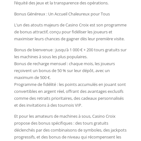
l’équité des jeux et la transparence des opérations.
Bonus Généreux : Un Accueil Chaleureux pour Tous
L’un des atouts majeurs de Casino Croix est son programme
de bonus attractif, conçu pour fidéliser les joueurs et
maximiser leurs chances de gagner dès leur première visite.
Bonus de bienvenue : jusqu’à 1 000 € + 200 tours gratuits sur
les machines à sous les plus populaires.
Bonus de recharge mensuel : chaque mois, les joueurs
reçoivent un bonus de 50 % sur leur dépôt, avec un
maximum de 500 €.
Programme de fidélité : les points accumulés en jouant sont
convertibles en argent réel, offrant des avantages exclusifs
comme des retraits prioritaires, des cadeaux personnalisés
et des invitations à des tournois VIP.
Et pour les amateurs de machines à sous, Casino Croix
propose des bonus spécifiques : des tours gratuits
déclenchés par des combinaisons de symboles, des jackpots
progressifs, et des bonus de niveau qui récompensent les