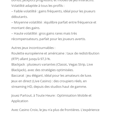
bonus, jackpots progressifs, et modes de jeu interactifs.
Volatilité adaptée à tous les profils :
– Faible volatilité : gains fréquents, idéal pour les joueurs
débutants.
– Moyenne volatilité : équilibre parfait entre fréquence et
montant des gains.
– Haute volatilité : gros gains rares mais très
récompensateurs, parfait pour les joueurs avertis.
Autres jeux incontournables :
Roulette européenne et américaine : taux de redistribution
(RTP) allant jusqu’à 97,3 %.
Blackjack : plusieurs variantes (Classic, Vegas Strip, Live
Blackjack), avec des stratégies optimisées.
Baccarat : jeu élégant, idéal pour les amateurs de luxe.
Jeux en direct (Live Casino) : des croupiers réels, en
streaming HD, depuis des studios haut de gamme.
Jouez Partout, à Toute Heure : Optimisation Mobile et
Application
Avec Casino Croix, le jeu n’a plus de frontières. L’expérience