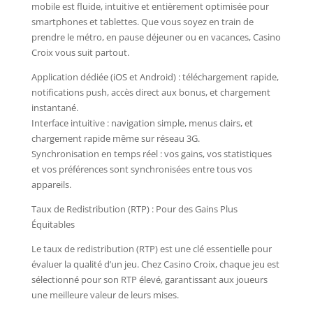
mobile est fluide, intuitive et entièrement optimisée pour
smartphones et tablettes. Que vous soyez en train de
prendre le métro, en pause déjeuner ou en vacances, Casino
Croix vous suit partout.
Application dédiée (iOS et Android) : téléchargement rapide,
notifications push, accès direct aux bonus, et chargement
instantané.
Interface intuitive : navigation simple, menus clairs, et
chargement rapide même sur réseau 3G.
Synchronisation en temps réel : vos gains, vos statistiques
et vos préférences sont synchronisées entre tous vos
appareils.
Taux de Redistribution (RTP) : Pour des Gains Plus
Équitables
Le taux de redistribution (RTP) est une clé essentielle pour
évaluer la qualité d’un jeu. Chez Casino Croix, chaque jeu est
sélectionné pour son RTP élevé, garantissant aux joueurs
une meilleure valeur de leurs mises.