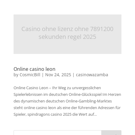
Casino ohne lizenz ohne 7891200
sekunden regel 2025
Online casino leon
by
CosmicBill
|
Nov 24, 2025
|
casinowazamba
Online Casino Leon – Ihr Weg zu unvergesslichen
Spielerlebnissen im deutschen Online-Glücksspiel Im Herzen
des dynamischen deutschen Online-Gambling-Marktes
steht online casino leon als eine der führenden Adressen für
Spieler, spindragons casino 2025 die Wert auf...