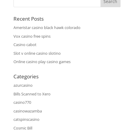
Recent Posts
Ameristar casino black hawk colorado
Vox casino free spins
Casino cabot
Slot v online casino slotino
Online casino play casino games
Categories
azurcasino
Bills Scanned to Xero
casino770
casinowazamba
catspinscasino
Cosmic Bill