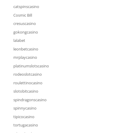
catspinscasino
Cosmic Bill
cresuscasino
gokongcasino
lalabet
leonbetcasino
mrplaycasino
platinumslotscasino
rodeoslotcasino
roulettinocasino
slotobitcasino
spindragonscasino
spinnycasino
tipicocasino
tortugacasino