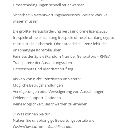
Umsatzbedingungen schnell teuer werden.
Sicherheit & Verantwortungsbewusstes Spielen: Was Sie
wissen müssen
Die größte Herausforderung bei casino ohne lizenz 2025
freispiele ohne einzahlung freispiele ohne einzahlung crypto
casino ist die Sicherheit. Ohne staatliche Lizenz fehlt die
unabhängige Kontrolle über:
Fairness der Spiele (Random Number Generators – RNGs)
Transparenz der Auszahlungsraten
Datenschutz und Identitätsprüfung
Risiken von nicht lizenzierten Anbietern:
Mögliche Betrugshandlungen
Verzögerungen oder Verweigerung von Auszahlungen
Fehlende Support-Optionen
Keine Möglichkeit, Beschwerden zu erheben
✅ Was können Sie tun?
Nutzen Sie unabhängige Bewertungsportale wie
CasinoCheck.de
oder
Gambling.com
.