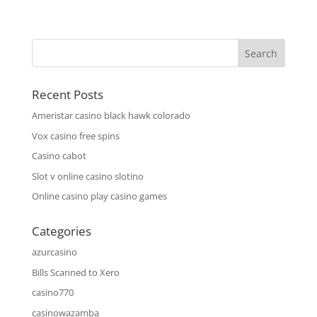
Recent Posts
Ameristar casino black hawk colorado
Vox casino free spins
Casino cabot
Slot v online casino slotino
Online casino play casino games
Categories
azurcasino
Bills Scanned to Xero
casino770
casinowazamba