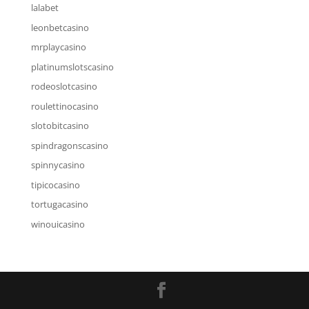
lalabet
leonbetcasino
mrplaycasino
platinumslotscasino
rodeoslotcasino
roulettinocasino
slotobitcasino
spindragonscasino
spinnycasino
tipicocasino
tortugacasino
winouicasino