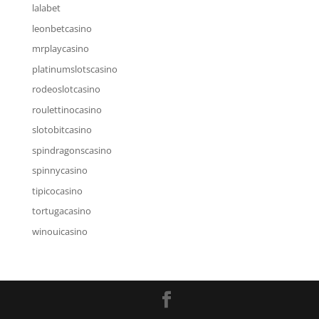
lalabet
leonbetcasino
mrplaycasino
platinumslotscasino
rodeoslotcasino
roulettinocasino
slotobitcasino
spindragonscasino
spinnycasino
tipicocasino
tortugacasino
winouicasino